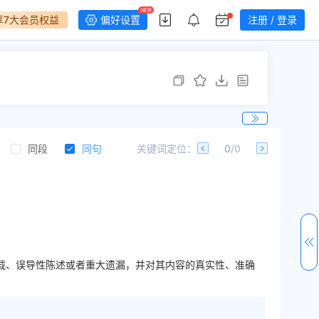
享7大会员权益
偏好设置
注册
/
登录
同段
同句
关键词定位：
0
/
0
载、误导性陈述或者重大遗漏，并对其内容的真实性、准确