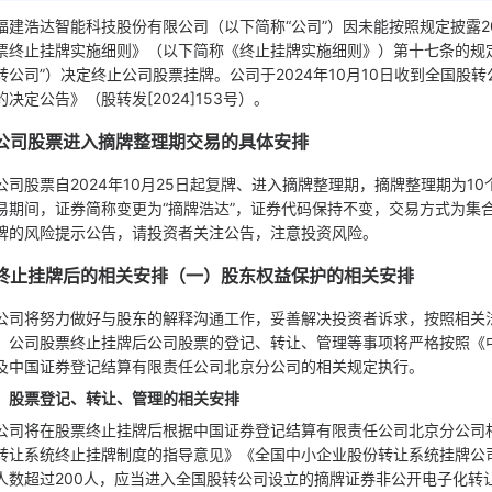
福建浩达智能科技股份有限公司（以下简称“公司”）因未能按照规定披露2
票终止挂牌实施细则》（以下简称《终止挂牌实施细则》）第十七条的规
转公司”）决定终止公司股票挂牌。公司于2024年10月10日收到全国
的决定公告》（股转发[2024]153号）。
公司股票进入摘牌整理期交易的具体安排
公司股票自2024年10月25日起复牌、进入摘牌整理期，摘牌整理期为10
易期间，证券简称变更为“摘牌浩达”，证券代码保持不变，交易方式为集
牌的风险提示公告，请投资者关注公告，注意投资风险。
终止挂牌后的相关安排（一）股东权益保护的相关安排
公司将努力做好与股东的解释沟通工作，妥善解决投资者诉求，按照相关
。公司股票终止挂牌后公司股票的登记、转让、管理等事项将严格按照《
及中国证券登记结算有限责任公司北京分公司的相关规定执行。
）股票登记、转让、管理的相关安排
公司将在股票终止挂牌后根据中国证券登记结算有限责任公司北京分公司
转让系统终止挂牌制度的指导意见》《全国中小企业股份转让系统挂牌公
人数超过200人，应当进入全国股转公司设立的摘牌证券非公开电子化转