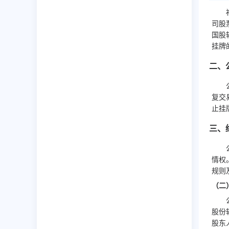
司股
国股
挂牌
二、
复交
止挂
三、
情权
规则
（二
股份
股东